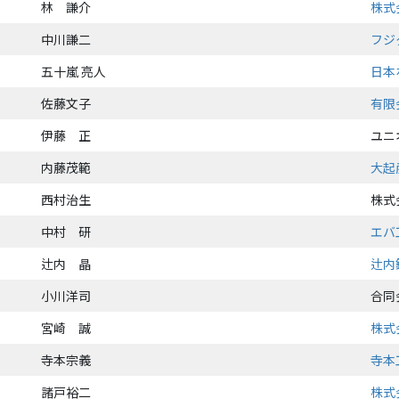
林 謙介
株式
中川謙二
フジ
五十嵐 亮人
日本
佐藤文子
有限
伊藤 正
ユニ
内藤茂範
大起
西村治生
株式
中村 研
エバ
辻内 晶
辻内
小川洋司
合同
宮崎 誠
株式
寺本宗義
寺本
諸戸裕二
株式