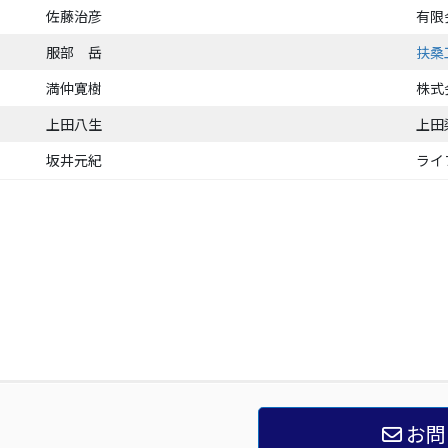
佐藤治彦
有限
服部 岳
扶桑
満仲寛樹
株式
上田八生
上田
坂井元紀
ライ
お問