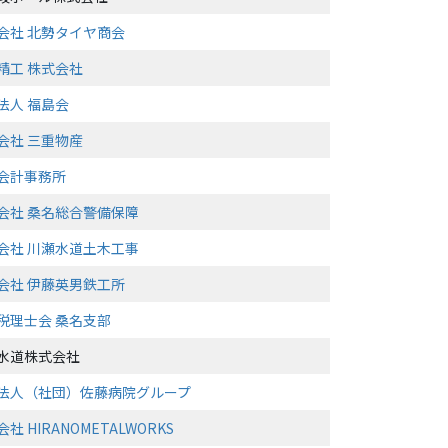
会社 北勢タイヤ商会
精工 株式会社
法人 福島会
会社 三重物産
会計事務所
会社 桑名総合警備保障
会社 川瀬水道土木工事
会社 伊藤英男鉄工所
税理士会 桑名支部
水道株式会社
法人（社団）佐藤病院グループ
社 HIRANOMETALWORKS