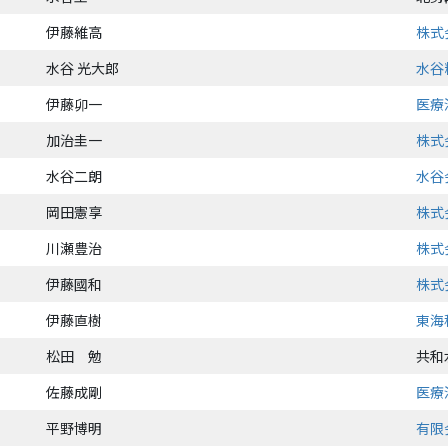
伊藤維高
株式
水谷 光大郎
水谷
伊藤卯一
医療
加治圭一
株式
水谷二朗
水谷
岡田憲享
株式
川瀬豊治
株式
伊藤國和
株式
伊藤直樹
東海
松田 勉
共和
佐藤成剛
医療
平野博明
有限会