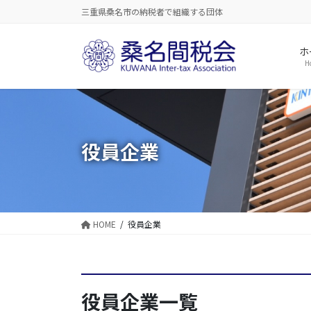
コ
ナ
三重県桑名市の納税者で組織する団体
ン
ビ
テ
ゲ
ホ
ン
ー
H
ツ
シ
に
ョ
移
ン
動
に
移
役員企業
動
HOME
役員企業
役員企業一覧