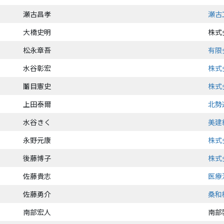
瀬古昌孝
瀬古
大橋史明
株式
松永章吾
有限
水谷彰宏
株式
鬮目憲史
株式
上田泰爾
北勢
水谷きく
美建
永野元康
株式
後藤博子
株式
佐藤貴志
医療
佐藤勇介
桑和
南部宏人
南部