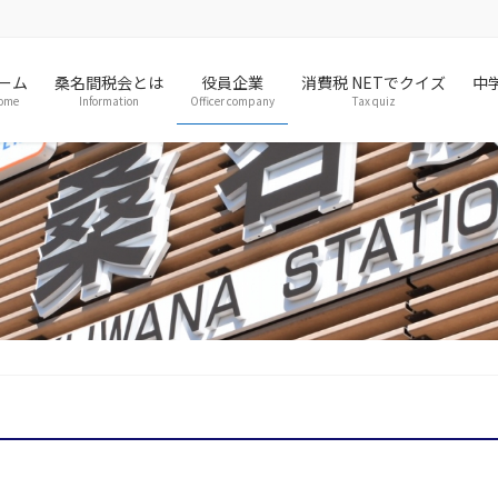
ーム
桑名間税会とは
役員企業
消費税 NETでクイズ
中
ome
Information
Officer company
Tax quiz