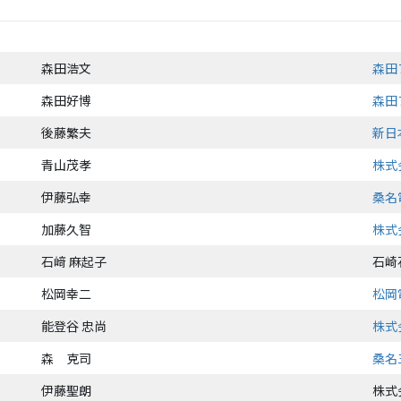
森田浩文
森田
森田好博
森田
後藤繁夫
新日
青山茂孝
株式
伊藤弘幸
桑名
加藤久智
株式
石﨑 麻起子
石崎
松岡幸二
松岡
能登谷 忠尚
株式
森 克司
桑名
伊藤聖朗
株式