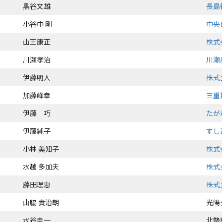
黒谷文雄
長島
小谷中 剛
中央
山王康正
株式
川瀬孝治
川瀬
伊藤明人
株式
加藤峰幸
三重
伊藤 巧
たが
伊藤純子
すし
小林 美知子
株式
水越 多加夫
株式
藤田理恵
株式
山脇 貴治朗
光陽
水谷圭一
北勢